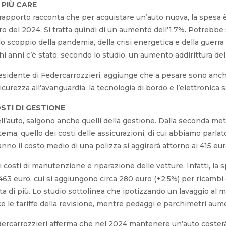
PIÙ CARE
l rapporto racconta che per acquistare un’auto nuova, la spesa 
ro del 2024. Si tratta quindi di un aumento dell’1,7%. Potreb
o scoppio della pandemia, della crisi energetica e della guerra 
i anni c’è stato, secondo lo studio, un aumento addirittura de
residente di Federcarrozzieri, aggiunge che a pesare sono anch
 sicurezza all’avanguardia, la tecnologia di bordo e l’elettronic
STI DI GESTIONE
dell’auto, salgono anche quelli della gestione. Dalla seconda me
ema, quello dei costi delle assicurazioni, di cui abbiamo parlat
anno il costo medio di una polizza si aggirerà attorno ai 415 eu
 costi di manutenzione e riparazione delle vetture. Infatti, la
63 euro, cui si aggiungono circa 280 euro (+2,5%) per ricambi e 
ta di più. Lo studio sottolinea che ipotizzando un lavaggio al m
 le tariffe della revisione, mentre pedaggi e parchimetri au
dercarrozzieri afferma che nel 2024 mantenere un’auto costerà