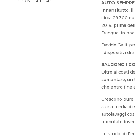
CONTATTACI
AUTO SEMPRE 
Innanzitutto, i
circa 29.300 eu
2019, prima dell
Dunque, in poch
Davide Galli, p
i dispositivi di
SALGONO I CO
Oltre ai costi 
aumentare, un t
che entro fine 
Crescono pure i
a una media di 4
autolavaggi cos
Immutate invece
Lo studio di Fe