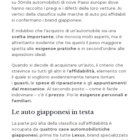
su 30mila automobilisti di nove Paesi europei dove
hanno raccolto i pregi e i difetti delle loro vetture. Ai
vertici della classifica sulle marche di auto più affidabili
si confermano i brand giapponesi.
È indubbio che l’acquisto di un’automobile sia una
scelta importante
, che incrocia molti aspetti, ma è
altrettanto evidente che tra questi il peso maggiore
spetta alle
esigenze pratiche
e in second’ordine alle
aspirazioni ideali.
Quando si decide di acquistare un’auto, il criterio che
stravince su tutti gli altri è l’
affidabilità
, elemento con
il quale si vogliono evidentemente tenere lontani
i
guasti
, le
spese di riparazione
e gli
appuntamenti
dal meccanico
. Al secondo posto – come è facile
indovinare – c’è il
prezzo
. Poi le
esigenze personali e
familiari.
Le auto giapponesi in testa
La parte più alta della classifica sull’affidabilità è
occupata da q
uattro case automobilistiche
giapponesi
, prima tra tutte
Lexus
, brand specializzato