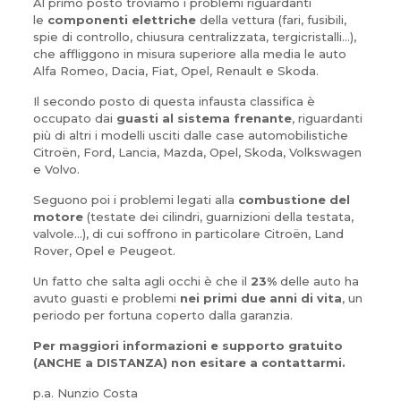
Al primo posto troviamo i problemi riguardanti
le
componenti elettriche
della vettura (fari, fusibili,
spie di controllo, chiusura centralizzata, tergicristalli…),
che affliggono in misura superiore alla media le auto
Alfa Romeo, Dacia, Fiat, Opel, Renault e Skoda.
Il secondo posto di questa infausta classifica è
occupato dai
guasti al sistema frenante
, riguardanti
più di altri i modelli usciti dalle case automobilistiche
Citroën, Ford, Lancia, Mazda, Opel, Skoda, Volkswagen
e Volvo.
Seguono poi i problemi legati alla
combustione del
motore
(testate dei cilindri, guarnizioni della testata,
valvole…), di cui soffrono in particolare Citroën, Land
Rover, Opel e Peugeot.
Un fatto che salta agli occhi è che il
23%
delle auto ha
avuto guasti e problemi
nei primi due anni di vita
, un
periodo per fortuna coperto dalla garanzia.
Per maggiori informazioni e supporto gratuito
(ANCHE a DISTANZA) non esitare a contattarmi.
p.a. Nunzio Costa