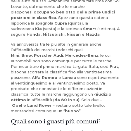
nelle auto di lusso. Affidabilità sembra fare rima con Sol
Levante, dal momento che le marche
giapponesi
occupano ben otto delle prime undici
posizioni in classifica
. Spezzano questa catena
nipponica la
spagnola
Cupra
(quinta), la
sudcoreana
Kia
(sesta) e la tedesca
Smart
(settima). A
seguire
Honda
,
Mitsubishi
,
Nissan
e
Mazda
.
Va annoverata tra le più alte in generale anche
l’affidabilità dei marchi tedeschi quali
Mini
,
Bmw
,
Porsche
,
Audi
,
Mercedes-Benz
, le cui
automobili non sono comunque per tutte le tasche.
Per incontrare il primo marchio targato Italia, cioè
Fiat
,
bisogna scorrere la classifica fino alla ventitreesima
posizione.
Alfa Romeo
e
Lancia
sono rispettivamente
al venticinquesimo e al ventinovesimo posto. Va
precisato che nonostante le differenziazioni in
classifica, tutte le marche raggiungono un
giudizio
ottimo
in affidabilità (
da 80 in su
). Solo due –
Opel
e
Land Rover
– restano sotto tale livello,
meritandosi comunque un “
buono
”.
Quali sono i guasti più comuni?