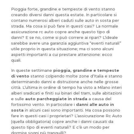
Pioggia forte, grandine e tempeste di vento stanno
creando diversi danni questa estate. In particolare si
contano numerosi alberi caduti sulle auto in sosta per
strada. Ma cosa si può fare in questi casi? La normale
assicurazione rc auto copre anche questo tipo di
danni? E se no, come si può correre ai ripari? L’ideale
sarebbe avere una garanzia aggiuntiva “eventi naturali”
utile proprio in questa situazione; ma ci sono alcuni
aspetti importanti a cui prestare attenzione: ecco
quali.
In queste settimane
pioggia, grandine e tempeste
di vento
stanno colpendo molte zone d’Italia e stanno
determinando danni e distruzione anche nelle grosse
città. L’ultima in ordine di tempo ha visto a Milano interi
alberi sradicati e finiti sui binari del tram, sulle abitazioni
e sulle
auto parcheggiate in strada
a causa del
fortissimo vento. In particolare i
danni alle auto in
sosta
in alcuni casi sono importanti. Ma cosa possono
fare in questi casi i proprietari? L’assicurazione Rc Auto
(quella obbligatoria) copre anche i danni causati da
questo tipo di eventi naturali? E c’è un modo per
dormire sogni più tranquilli?