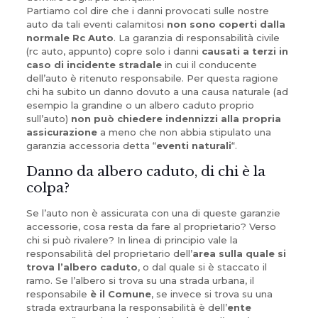
Partiamo col dire che i danni provocati sulle nostre
auto da tali eventi calamitosi
non sono coperti dalla
normale Rc Auto
. La garanzia di responsabilità civile
(rc auto, appunto) copre solo i danni
causati a terzi in
caso di incidente stradale
in cui il conducente
dell’auto è ritenuto responsabile. Per questa ragione
chi ha subito un danno dovuto a una causa naturale (ad
esempio la grandine o un albero caduto proprio
sull’auto)
non può chiedere indennizzi alla propria
assicurazione
a meno che non abbia stipulato una
garanzia accessoria detta “
eventi naturali
“.
Danno da albero caduto, di chi è la
colpa?
Se l’auto non è assicurata con una di queste garanzie
accessorie, cosa resta da fare al proprietario? Verso
chi si può rivalere? In linea di principio vale la
responsabilità del proprietario dell’
area sulla quale si
trova l’albero caduto
, o dal quale si è staccato il
ramo. Se l’albero si trova su una strada urbana, il
responsabile
è il Comune
, se invece si trova su una
strada extraurbana la responsabilità è dell’
ente