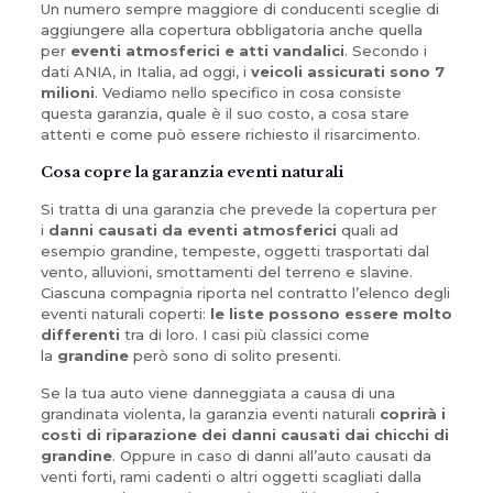
Un numero sempre maggiore di conducenti sceglie di
aggiungere alla copertura obbligatoria anche quella
per
eventi atmosferici e atti vandalici
. Secondo i
dati ANIA, in Italia, ad oggi, i
veicoli assicurati sono 7
milioni
. Vediamo nello specifico in cosa consiste
questa garanzia, quale è il suo costo, a cosa stare
attenti e come può essere richiesto il risarcimento.
Cosa copre la garanzia eventi naturali
Si tratta di una garanzia che prevede la copertura per
i
danni causati da eventi atmosferici
quali ad
esempio grandine, tempeste, oggetti trasportati dal
vento, alluvioni, smottamenti del terreno e slavine.
Ciascuna compagnia riporta nel contratto l’elenco degli
eventi naturali coperti:
le liste possono essere molto
differenti
tra di loro. I casi più classici come
la
grandine
però sono di solito presenti.
Se la tua auto viene danneggiata a causa di una
grandinata violenta, la garanzia eventi naturali
coprirà i
costi di riparazione dei danni causati dai chicchi di
grandine
. Oppure in caso di danni all’auto causati da
venti forti, rami cadenti o altri oggetti scagliati dalla