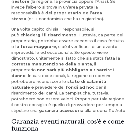
gestore
(la regione, la provincia oppure l’Anas). Se
invece l’albero si trova in un’area privata la
responsabilità è
del proprietario dell’area
stessa
(es. il condominio che ha un giardino).
Una volta capito chi sia il responsabile, si
può
chiedergli il risarcimento
. Tuttavia, da parte del
proprietario, potrebbe essere eccepito il caso fortuito
o
la forza maggiore
, cioè il verificarsi di un evento
imprevedibile ed eccezionale. Se questo viene
dimostrato, unitamente al fatto che sia stata fatta
la
corretta manutenzione della pianta
, il
proprietario
non sarà più obbligato a risarcire il
danno
. In casi eccezionali, la regione o i comuni
potrebbero riconoscere lo
stato di calamità
naturale
e prevedere dei
fondi ad hoc
per il
risarcimento dei danni. Le tempistiche, tuttavia,
potrebbero non essere veloci. Proprio per tale ragione
il nostro consiglio è quello di provvedere per tempo a
stipulare una
garanzia accessoria
alla propria Rc Auto
Garanzia eventi naturali, cos’è e come
funziona