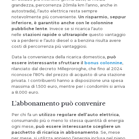
grandezza, percorrenza 20mila km l’anno, anche in
autostrada), l’auto elettrica resta sempre
notevolmente più conveniente.
Un risparmio, seppur
inferiore, è garantito anche con le
colonnine
pubbliche lente
. Invece se si ricarica l’auto
nelle
stazioni rapide o ultrarapide
questo vantaggio
va a perdersi e l’auto diesel o a benzina risulta avere
costi di percorrenza più vantaggiosi.
Data la convenienza della ricarica domestica,
può
essere interessante sfruttare il
bonus colonnine
,
rilanciato dal decreto Milleproroghe, che fino al 2024
riconosce l’80% del prezzo di acquisto di una stazione
privata. I contribuenti hanno a disposizione una spesa
massima di 1.500 euro, mentre per i condomìni si arriva
a 8.000 euro.
L’abbonamento può convenire
Per chi fa un
utilizzo regolare dell’auto elettrica
,
consumando più o meno lo stessa quantità di energia
ogni mese,
può essere interessante scegliere un
pacchetto di ricarica in abbonamento
. Se, mese
per mese, si utilizza appieno l’energia inclusa nel piano