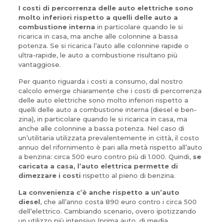
I costi di percorrenza delle auto elettriche sono
molto inferiori rispetto a quelli delle auto a
combustione interna
in particolare quando le si
ricarica in casa, ma anche alle colonnine a bassa
potenza. Se si ricarica l’auto alle colonnine rapide o
ultra-rapide, le auto a combustione risultano più
vantaggiose.
Per quanto riguarda i costi a consumo, dal nostro
calcolo emerge chiaramente che i costi di percorrenza
delle auto elettriche sono molto inferiori rispetto a
quelli delle auto a combustione interna (diesel e ben­
zina), in particolare quando le si ricarica in casa, ma
anche alle colonnine a bassa potenza. Nel caso di
un’utilitaria utilizzata prevalentemente in città, il costo
annuo del rifornimento è pari alla metà rispetto all’auto
a benzina: circa 500 euro contro più di 1.000. Quindi,
se
caricata a casa, l’auto elettrica permette di
dimezzare i costi
rispetto al pieno di benzina.
La convenienza c’è anche rispetto a un’auto
diesel
, che all’anno costa 890 euro contro i circa 500
dell’elettrico. Cambiando scenario, overo ipotizzando
un utilizzo più intensivo (prima auto, di media