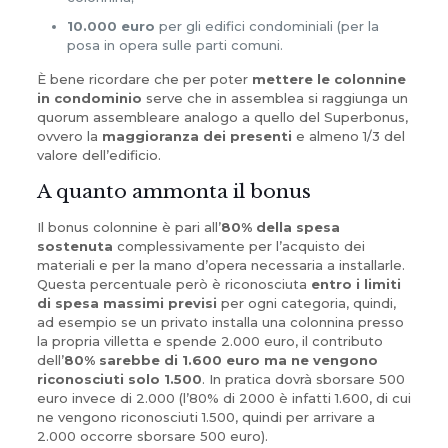
10.000 euro
per gli edifici condominiali (per la
posa in opera sulle parti comuni.
È bene ricordare che per poter
mettere le colonnine
in condominio
serve che in assemblea si raggiunga un
quorum assembleare analogo a quello del Superbonus,
ovvero la
maggioranza dei presenti
e almeno 1/3 del
valore dell’edificio.
A quanto ammonta il bonus
Il bonus colonnine è pari all’
80% della spesa
sostenuta
complessivamente per l’acquisto dei
materiali e per la mano d’opera necessaria a installarle.
Questa percentuale però è riconosciuta
entro i limiti
di spesa massimi previsi
per ogni categoria, quindi,
ad esempio se un privato installa una colonnina presso
la propria villetta e spende 2.000 euro, il contributo
dell’
80% sarebbe di 1.600 euro ma ne vengono
riconosciuti solo 1.500
. In pratica dovrà sborsare 500
euro invece di 2.000 (l’80% di 2000 è infatti 1.600, di cui
ne vengono riconosciuti 1.500, quindi per arrivare a
2.000 occorre sborsare 500 euro).