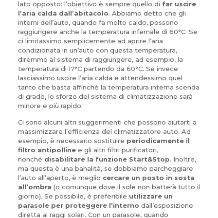
lato opposto: l’obiettivo è sempre quello di
far uscire
l’aria calda dall’abitacolo
. Abbiamo detto che gli
interni dell’auto, quando fa molto caldo, possono
raggiungere anche la temperatura infernale di 60°C. Se
ci limitassimo semplicemente ad aprire l’aria
condizionata in un’auto con questa temperatura,
diremmo al sistema di raggiungere, ad esempio, la
temperatura di 17°C partendo da 60°C. Se invece
lasciassimo uscire l’aria calda e attendessimo quel
tanto che basta affinché la temperatura interna scenda
di grado, lo sforzo del sistema di climatizzazione sarà
minore e più rapido.
Ci sono alcuni altri suggerimenti che possono aiutarti a
massimizzare l’efficienza del climatizzatore auto. Ad
esempio, è necessario sostituire
periodicamente il
filtro antipolline
e gli altri filtri purificatori,
nonché
disabilitare la funzione Start&Stop
. Inoltre,
ma questa è una banalità, se dobbiamo parcheggiare
l’auto all’aperto, è meglio
cercare un posto in sosta
all’ombra
(o comunque dove il sole non batterà tutto il
giorno). Se possibile, è preferibile
utilizzare un
parasole per proteggere l’interno
dall’esposizione
diretta ai raggi solari. Con un parasole, quando